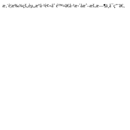
æ‚¨è¦æ‰¾çš„èµ„æºå·²è¢«åˆ é™¤ã€å·²æ›´åæˆ–æš‚æ—¶ä¸å¯ç”¨ã€‚