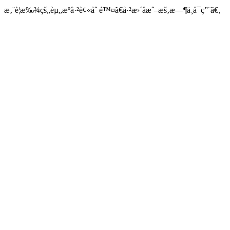
æ‚¨è¦æ‰¾çš„èµ„æºå·²è¢«åˆ é™¤ã€å·²æ›´åæˆ–æš‚æ—¶ä¸å¯ç”¨ã€‚