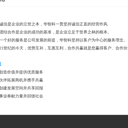
--诚信是企业的立世之本，华智科一贯坚持诚信正直的经营作风.
--团结合作是企业的成功的基准，是企业立足于世界之林的根本。
--一个好的服务是公司发展的前提，华智科坚持以客户为中心的服务理念。
--21世纪的今天，优势互补，互惠互利，合作共赢就是您赢得客户、合
观
户创造价值并提供优质服务
作伙伴拓展商机并携手共赢
工创建发展空间并共享回报
善事业奉献力量并回馈社会