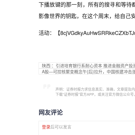
下播放键的那一刻，所有的搜寻和等待
影像世界的钥匙，在这个周末，给自己
活动：【
8cjVGdkyAuHwSRRkeCZXbTJ
陕西:：引进培育银行系耐心资本 推进金融资产投
A股—可控核聚变概念午{后}拉升，中国核建冲击
声明：证券时报力求信息真实、准确，文章提及内
下载“证券时报”官方APP，或关注官方微信公众
网友评论
登录
后可以发言