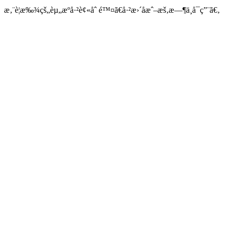
æ‚¨è¦æ‰¾çš„èµ„æºå·²è¢«åˆ é™¤ã€å·²æ›´åæˆ–æš‚æ—¶ä¸å¯ç”¨ã€‚